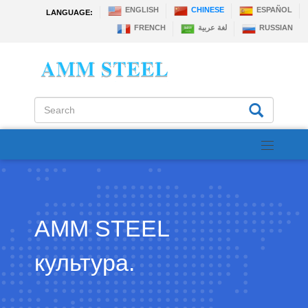
ENGLISH
CHINESE
ESPAÑOL
LANGUAGE:
FRENCH
عربية‎ لغة
RUSSIAN
AMM STEEL
культура.